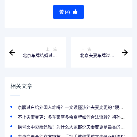
赞 (
)
4
上一篇
下一篇
北京车牌结婚过户
北京夫妻车牌过户
省钱技巧：材料准
新规：细节藏着
备与时间规划
“坑”，早知道不吃
亏
相关文章
京牌过户给外国人难吗？一文读懂涉外夫妻变更的 “硬门槛”
不止夫妻变更：多车家庭多余京牌如何合法流转？祖孙过户与家庭积分攻略
换号比中彩票还难！为什么大家都说夫妻变更是最香的拿牌方式？
夫妻变更全程官方审核，手把手教你零成本走通正规流程