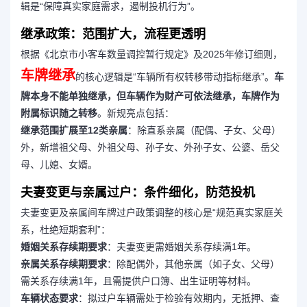
辑是“保障真实家庭需求，遏制投机行为”。
继承政策：范围扩大，流程更透明
根据《北京市小客车数量调控暂行规定》及2025年修订细则，
车牌继承
的核心逻辑是“车辆所有权转移带动指标继承”。
车
牌本身不能单独继承，但车辆作为财产可依法继承，车牌作为
附属标识随之转移
。新规亮点包括：
继承范围扩展至12类亲属
：除直系亲属（配偶、子女、父母）
外，新增祖父母、外祖父母、孙子女、外孙子女、公婆、岳父
母、儿媳、女婿。
夫妻变更与亲属过户：条件细化，防范投机
夫妻变更及亲属间车牌过户政策调整的核心是“规范真实家庭关
系，杜绝短期套利”：
婚姻关系存续期要求
：夫妻变更需婚姻关系存续满1年。
亲属关系存续期要求
：除配偶外，其他亲属（如子女、父母）
需关系存续满1年，且需提供户口簿、出生证明等材料。
车辆状态要求
：拟过户车辆需处于检验有效期内，无抵押、查