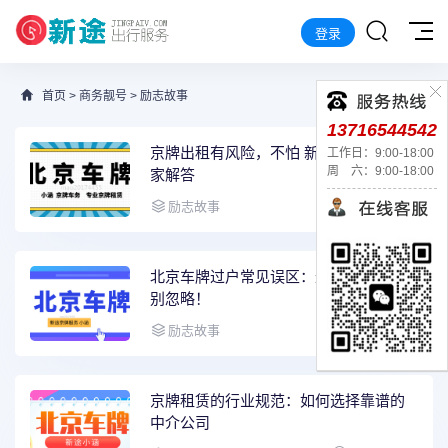
登录
首页
>
商务靓号
>
励志故事
13716544542
京牌出租有风险，不怕 新途京牌来为大
工作日：9:00-18:00
周 六：9:00-18:00
家解答
2025-04-14
励志故事
北京车牌过户常见误区：这些细节千万
别忽略！
2025-03-07
励志故事
京牌租赁的行业规范：如何选择靠谱的
中介公司