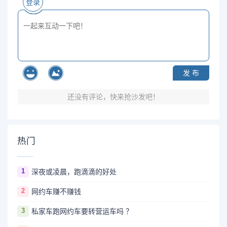
登录
发 布
还没有评论，快来抢沙发吧！
热门
1
深夜或凌晨，跑滴滴的好处
2
网约车赚不赚钱
3
私家车跑网约车要转营运车吗 ？