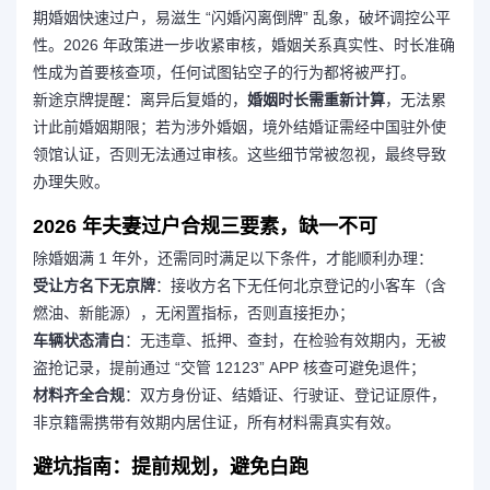
期婚姻快速过户，易滋生 “闪婚闪离倒牌” 乱象，破坏调控公平
性。2026 年政策进一步收紧审核，婚姻关系真实性、时长准确
性成为首要核查项，任何试图钻空子的行为都将被严打。
新途京牌提醒：离异后复婚的，
婚姻时长需重新计算
，无法累
计此前婚姻期限；若为涉外婚姻，境外结婚证需经中国驻外使
领馆认证，否则无法通过审核。这些细节常被忽视，最终导致
办理失败。
2026 年夫妻过户合规三要素，缺一不可
除婚姻满 1 年外，还需同时满足以下条件，才能顺利办理：
受让方名下无京牌
：接收方名下无任何北京登记的小客车（含
燃油、新能源），无闲置指标，否则直接拒办；
车辆状态清白
：无违章、抵押、查封，在检验有效期内，无被
盗抢记录，提前通过 “交管 12123” APP 核查可避免退件；
材料齐全合规
：双方身份证、结婚证、行驶证、登记证原件，
非京籍需携带有效期内居住证，所有材料需真实有效。
避坑指南：提前规划，避免白跑