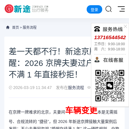
登录
首页
>
服务流程
13716544542
工作日：9:00-18:00
差一天都不行！新途京牌提
周 六：9:00-18:00
醒：2026 京牌夫妻过户，婚姻
不满 1 年直接秒拒！
2026-03-19 11:34:47
发布在
服务流程
137
车辆变更
在京牌一牌难求的北京，夫妻间
本是无需摇
号、合规流转的 “捷径”，但 2026 年新途京牌接触大量案例后
发现：不少夫妻因忽视 “婚姻存续满 1 年” 这一硬性规则，白跑