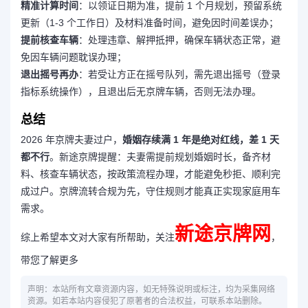
精准计算时间
：以领证日期为准，提前 1 个月规划，预留系统
更新（1-3 个工作日）及材料准备时间，避免因时间差误办；
提前核查车辆
：处理违章、解押抵押，确保车辆状态正常，避
免因车辆问题耽误办理；
退出摇号再办
：若受让方正在摇号队列，需先退出摇号（登录
指标系统操作），且退出后无京牌车辆，否则无法办理。
总结
2026 年京牌夫妻过户，
婚姻存续满 1 年是绝对红线，差 1 天
都不行
。新途京牌提醒：夫妻需提前规划婚姻时长，备齐材
料、核查车辆状态，按政策流程办理，才能避免秒拒、顺利完
成过户。京牌流转合规为先，守住规则才能真正实现家庭用车
需求。
新途京牌网
综上希望本文对大家有所帮助，关注
，
带您了解更多
声明：本站所有文章资源内容，如无特殊说明或标注，均为采集网络
资源。如若本站内容侵犯了原著者的合法权益，可联系本站删除。