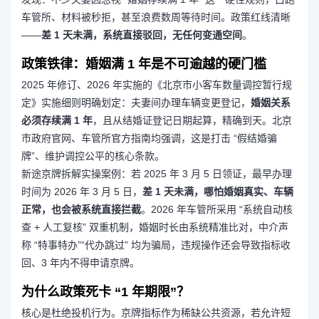
车管所、材料被秒拒，甚至浪费数周等待时间。政策红线清晰
——
差 1 天未满，系统直接驳回，无任何变通空间
。
政策铁律：婚姻满 1 年是不可逾越的硬门槛
2025 年修订、2026 年实施的《北京市小客车数量调控暂行规
定》实施细则明确划定：夫妻间办理车辆变更登记，
婚姻关系
必须存续满 1 年
，且从结婚证登记日期起算，精确到天。北京
市政府官网、车管所官方指南均强调，这是打击 “假结婚骗
牌”、维护调控公平的核心条款。
新途京牌拆解实操案例：若 2025 年 3 月 5 日领证，最早办理
时间为 2026 年 3 月 5 日，
差 1 天未满，哪怕婚姻真实、车辆
正常，也会被系统直接拦截
。2026 年车管所采用 “系统自动核
查 + 人工复核” 双重机制，婚姻时长由系统精准比对，中介声
称 “特事特办”“代办跳过” 均为骗局，违规操作还会导致指标收
回、3 年内不得申请京牌。
为什么政策死卡 “1 年期限”？
核心是杜绝投机行为。京牌指标作为稀缺公共资源，若允许短