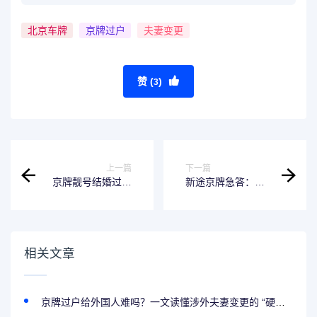
北京车牌
京牌过户
夫妻变更
赞 (
)
3
上一篇
下一篇
京牌靓号结婚过户
新途京牌急答：
能保留吗？新途京
2026新政下，侄女
牌：登记不满1年，
到底能不能继承叔
再贵的号也得重新
叔的北京车牌？真
选！
相扎心！
相关文章
京牌过户给外国人难吗？一文读懂涉外夫妻变更的 “硬门槛”