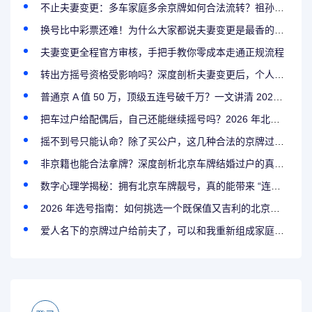
不止夫妻变更：多车家庭多余京牌如何合法流转？祖孙过户与家庭积分攻略
换号比中彩票还难！为什么大家都说夫妻变更是最香的拿牌方式？
夫妻变更全程官方审核，手把手教你零成本走通正规流程
转出方摇号资格受影响吗？深度剖析夫妻变更后，个人与家庭指标的权益变化
普通京 A 值 50 万，顶级五连号破千万？一文讲清 2026 年北京车牌的价值金字塔
把车过户给配偶后，自己还能继续摇号吗？2026 年北京车牌结婚过户后的资格保留全解析
摇不到号只能认命？除了买公户，这几种合法的京牌过户途径你必须知道
非京籍也能合法拿牌？深度剖析北京车牌结婚过户的真实条件，社保个税断缴还能办吗？
数字心理学揭秘：拥有北京车牌靓号，真的能带来 “连连好运” 的心理暗示吗？
2026 年选号指南：如何挑选一个既保值又吉利的北京车牌靓号
爱人名下的京牌过户给前夫了，可以和我重新组成家庭摇号吗？