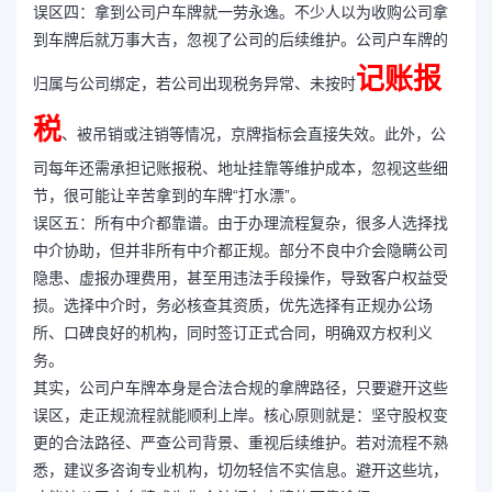
误区四：拿到公司户车牌就一劳永逸。不少人以为收购公司拿
到车牌后就万事大吉，忽视了公司的后续维护。公司户车牌的
记账报
归属与公司绑定，若公司出现税务异常、未按时
税
、被吊销或注销等情况，京牌指标会直接失效。此外，公
司每年还需承担记账报税、地址挂靠等维护成本，忽视这些细
节，很可能让辛苦拿到的车牌“打水漂”。​
误区五：所有中介都靠谱。由于办理流程复杂，很多人选择找
中介协助，但并非所有中介都正规。部分不良中介会隐瞒公司
隐患、虚报办理费用，甚至用违法手段操作，导致客户权益受
损。选择中介时，务必核查其资质，优先选择有正规办公场
所、口碑良好的机构，同时签订正式合同，明确双方权利义
务。​
其实，公司户车牌本身是合法合规的拿牌路径，只要避开这些
误区，走正规流程就能顺利上岸。核心原则就是：坚守股权变
更的合法路径、严查公司背景、重视后续维护。若对流程不熟
悉，建议多咨询专业机构，切勿轻信不实信息。避开这些坑，