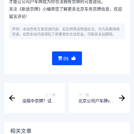
才能让公司户车牌成为你合法拥有京牌的可靠途径。
关注《新途京牌》小编带您了解更多北京车务京牌信息，欢迎
留言评论!
声明：本站所有文章资源内容，如无特殊说明或标注，均为采集网络
资源。如若本站内容侵犯了原著者的合法权益，可联系本站删除。
赞 (
)
5
上一篇
下一篇
没摇中京牌？试试
北京公司户车牌vs
公司户！北京车主
个人摇号：哪个更
亲测有效的拿牌路
易上岸？
径
相关文章