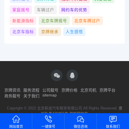
家庭摇号
车辆过户
网约车的优势
新能源指标
北京车牌摇号
北京车牌过户
北京车指标
京牌继承
人生感悟
京牌资讯
服务流程
公司靓号
京牌价格
北京司机
京牌平台
sitemap
商务靓号
关于我们
Copyright © 2022 北京新途汽车租赁有限公司 All Rights Reserved.
京
ICP 备123456号
司机网约车
网站首页
一键拨号
微信咨询
联系我们
微信号已复制，请打开微信添加咨询详情！