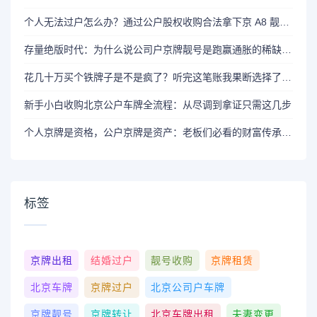
个人无法过户怎么办？通过公户股权收购合法拿下京 A8 靓号全攻略
存量绝版时代：为什么说公司户京牌靓号是跑赢通胀的稀缺资源
花几十万买个铁牌子是不是疯了？听完这笔账我果断选择了公户收购
新手小白收购北京公户车牌全流程：从尽调到拿证只需这几步
个人京牌是资格，公户京牌是资产：老板们必看的财富传承逻辑
标签
京牌出租
结婚过户
靓号收购
京牌租赁
北京车牌
京牌过户
北京公司户车牌
京牌靓号
京牌转让
北京车牌出租
夫妻变更