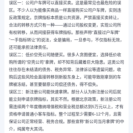
误区一：公司户车牌可以直接买卖。这是最常见也最危险的误
区。不少人以为能像买商品一样直接购买公司户车牌，实则违
反政策规定。京牌指标本质是公共资源，严禁直接买卖转让，
合法的转移方式只有一种——通过公司股权变更，实现公司所
有权转移，从而间接获得车牌指标。那些声称“直接过户车牌”
“一手指标转让”的说法，全是骗局，一旦参与，不仅指标无效，
还可能承担法律责任。​
误区二：低价空壳公司随便买。很多人贪图便宜，选择低价收
购所谓的“空壳公司”拿牌，却不知背后藏着巨大隐患。这类公司
往往存在未结清的债务、税务异常、法律诉讼等遗留问题，收
购后这些风险会直接转移到新股东身上，可能导致刚拿到的车
牌被冻结，甚至要替原公司偿还债务，得不偿失。​
误区三：新注册公司能快速拿牌。部分人认为新注册公司后就
能立刻申请京牌指标，其实不然。根据北京政策，新注册公司
需连续两个年度缴纳增值税和营业税总额达到5万元以上，才有
资格申请普通小客车指标。整个过程至少需要6-12个月，且需
保证公司正常经营、税务合规。那些宣称“新公司当月拿牌”的中
介，纯属夸大其词。​