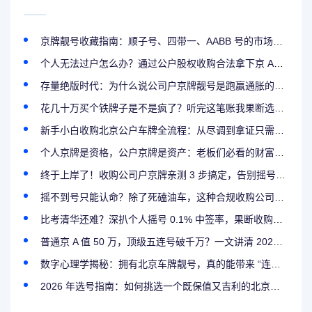
京牌靓号收藏指南：顺子号、四带一、AABB 号的市场行情与寓意
个人无法过户怎么办？通过公户股权收购合法拿下京 A8 靓号全攻略
存量绝版时代：为什么说公司户京牌靓号是跑赢通胀的稀缺资源
花几十万买个铁牌子是不是疯了？听完这笔账我果断选择了公户收购
新手小白收购北京公户车牌全流程：从尽调到拿证只需这几步
个人京牌是资格，公户京牌是资产：老板们必看的财富传承逻辑
终于上岸了！收购公司户京牌亲测 3 步搞定，告别摇号焦虑直接提车
摇不到号只能认命？除了死磕油车，这种合规收购公司户京牌的捷径你必须知道
比考清华还难？深扒个人摇号 0.1% 中签率，果断收购公司户京牌真香定律
普通京 A 值 50 万，顶级五连号破千万？一文讲清 2026 年北京车牌的价值金字塔
数字心理学揭秘：拥有北京车牌靓号，真的能带来 “连连好运” 的心理暗示吗？
2026 年选号指南：如何挑选一个既保值又吉利的北京车牌靓号