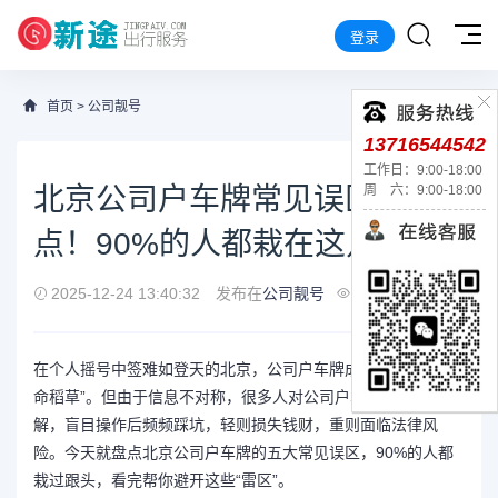
登录
首页
>
公司靓号
13716544542
工作日：9:00-18:00
北京公司户车牌常见误区大盘
周 六：9:00-18:00
点！90%的人都栽在这几点上
2025-12-24 13:40:32
发布在
公司靓号
129
在个人摇号中签难如登天的北京，公司户车牌成了不少人的“救
命稻草”。但由于信息不对称，很多人对公司户车牌存在诸多误
解，盲目操作后频频踩坑，轻则损失钱财，重则面临法律风
险。今天就盘点北京公司户车牌的五大常见误区，90%的人都
栽过跟头，看完帮你避开这些“雷区”。​